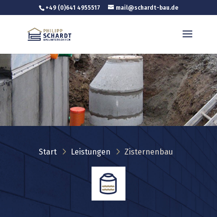
+49 (0)641 4955517
mail@schardt-bau.de
5
5
Start
Leistungen
Zisternenbau